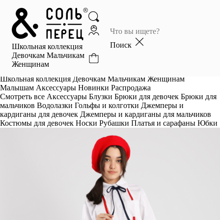
Главная
Каталог
Поиск
Школьная коллекция
Избранное
Девочкам
Мальчикам
Женщинам
Профиль
Корзина
Школьная коллекция
Девочкам
Мальчикам
Женщинам
Малышам
Аксессуары
Новинки
Распродажа
Смотреть все
Аксессуары
Блузки
Брюки для девочек
Брюки для
мальчиков
Водолазки
Гольфы и колготки
Джемперы и
кардиганы для девочек
Джемперы и кардиганы для мальчиков
Костюмы для девочек
Носки
Рубашки
Платья и сарафаны
Юбки