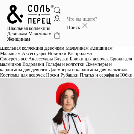
Главная
Каталог
Поиск
Школьная коллекция
Избранное
Девочкам
Мальчикам
Женщинам
Профиль
Корзина
Школьная коллекция
Девочкам
Мальчикам
Женщинам
Малышам
Аксессуары
Новинки
Распродажа
Смотреть все
Аксессуары
Блузки
Брюки для девочек
Брюки для
мальчиков
Водолазки
Гольфы и колготки
Джемперы и
кардиганы для девочек
Джемперы и кардиганы для мальчиков
Костюмы для девочек
Носки
Рубашки
Платья и сарафаны
Юбки