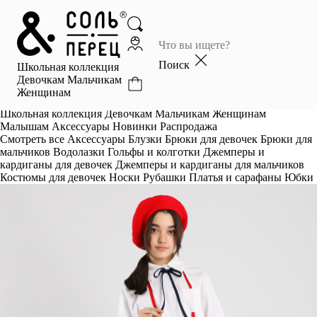
Главная
Каталог
Поиск
Школьная коллекция
Избранное
Девочкам
Мальчикам
Женщинам
Профиль
Корзина
Школьная коллекция
Девочкам
Мальчикам
Женщинам
Малышам
Аксессуары
Новинки
Распродажа
Смотреть все
Аксессуары
Блузки
Брюки для девочек
Брюки для
мальчиков
Водолазки
Гольфы и колготки
Джемперы и
кардиганы для девочек
Джемперы и кардиганы для мальчиков
Костюмы для девочек
Носки
Рубашки
Платья и сарафаны
Юбки