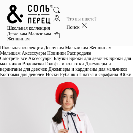
Главная
Каталог
Поиск
Школьная коллекция
Избранное
Девочкам
Мальчикам
Женщинам
Профиль
Корзина
Школьная коллекция
Девочкам
Мальчикам
Женщинам
Малышам
Аксессуары
Новинки
Распродажа
Смотреть все
Аксессуары
Блузки
Брюки для девочек
Брюки для
мальчиков
Водолазки
Гольфы и колготки
Джемперы и
кардиганы для девочек
Джемперы и кардиганы для мальчиков
Костюмы для девочек
Носки
Рубашки
Платья и сарафаны
Юбки