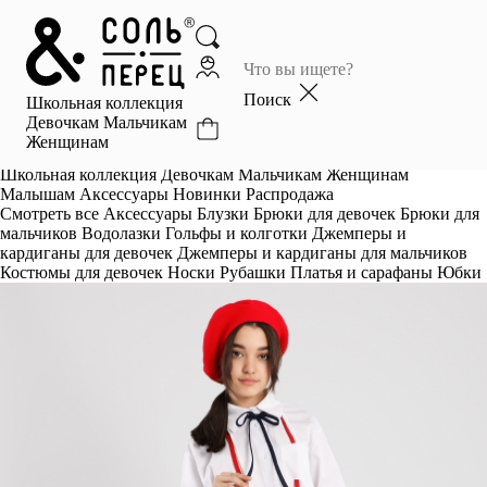
Главная
Каталог
Поиск
Школьная коллекция
Избранное
Девочкам
Мальчикам
Женщинам
Профиль
Корзина
Школьная коллекция
Девочкам
Мальчикам
Женщинам
Малышам
Аксессуары
Новинки
Распродажа
Смотреть все
Аксессуары
Блузки
Брюки для девочек
Брюки для
мальчиков
Водолазки
Гольфы и колготки
Джемперы и
кардиганы для девочек
Джемперы и кардиганы для мальчиков
Костюмы для девочек
Носки
Рубашки
Платья и сарафаны
Юбки