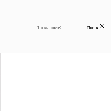
Поиск
 для девочек
Джемперы и кардиганы для мальчиков
Костюмы