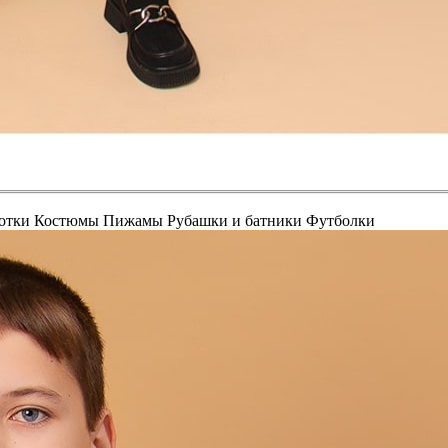
отки
Костюмы
Пижамы
Рубашки и батники
Футболки