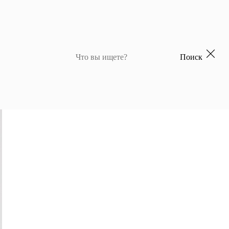
Поиск
 для девочек
Джемперы и кардиганы для мальчиков
Костюмы