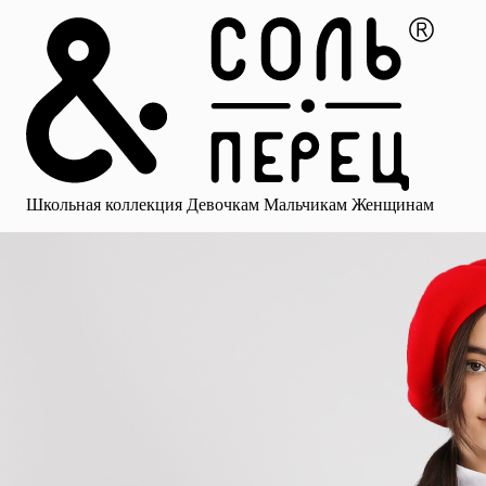
Главная
Каталог
Избранное
Профиль
Корзина
Школьная коллекция
Девочкам
Мальчикам
Женщинам
Малыша
Смотреть все
Аксессуары
Блузки
Брюки для девочек
Брюки для 
Школьная коллекция
Девочкам
Мальчикам
Женщинам
для девочек
Носки
Рубашки
Платья и сарафаны
Юбки