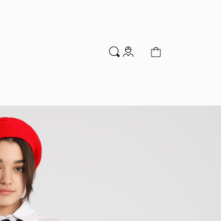
м
Аксессуары
Новинки
Распродажа
мальчиков
Водолазки
Гольфы и колготки
Джемперы и кардиганы