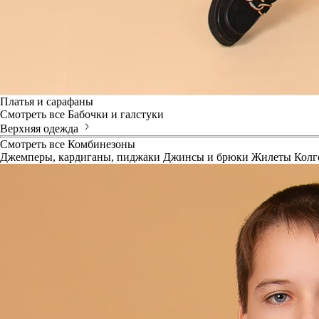
Платья и сарафаны
Смотреть все
Бабочки и галстуки
Верхняя одежда
Смотреть все
Комбинезоны
Джемперы, кардиганы, пиджаки
Джинсы и брюки
Жилеты
Колг