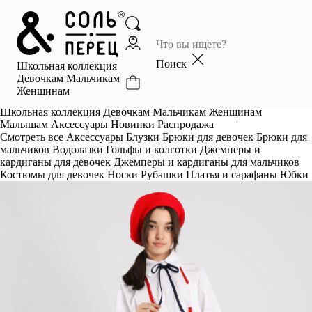
Главная
Каталог
Поиск
Школьная коллекция
Избранное
Девочкам
Мальчикам
Женщинам
Профиль
Корзина
Школьная коллекция
Девочкам
Мальчикам
Женщинам
Малышам
Аксессуары
Новинки
Распродажа
Смотреть все
Аксессуары
Блузки
Брюки для девочек
Брюки для
мальчиков
Водолазки
Гольфы и колготки
Джемперы и
кардиганы для девочек
Джемперы и кардиганы для мальчиков
Костюмы для девочек
Носки
Рубашки
Платья и сарафаны
Юбки