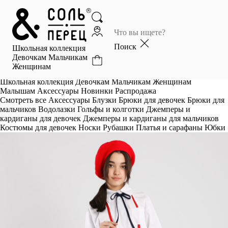
Главная
Каталог
Поиск
Школьная коллекция
Избранное
Девочкам
Мальчикам
Женщинам
Профиль
Корзина
Школьная коллекция
Девочкам
Мальчикам
Женщинам
Малышам
Аксессуары
Новинки
Распродажа
Смотреть все
Аксессуары
Блузки
Брюки для девочек
Брюки для
мальчиков
Водолазки
Гольфы и колготки
Джемперы и
кардиганы для девочек
Джемперы и кардиганы для мальчиков
Костюмы для девочек
Носки
Рубашки
Платья и сарафаны
Юбки