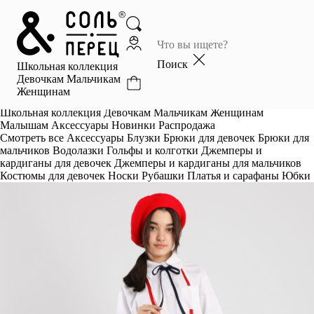
Главная
Каталог
Поиск
Школьная коллекция
Избранное
Девочкам
Мальчикам
Женщинам
Профиль
Корзина
Школьная коллекция
Девочкам
Мальчикам
Женщинам
Малышам
Аксессуары
Новинки
Распродажа
Смотреть все
Аксессуары
Блузки
Брюки для девочек
Брюки для
мальчиков
Водолазки
Гольфы и колготки
Джемперы и
кардиганы для девочек
Джемперы и кардиганы для мальчиков
Костюмы для девочек
Носки
Рубашки
Платья и сарафаны
Юбки