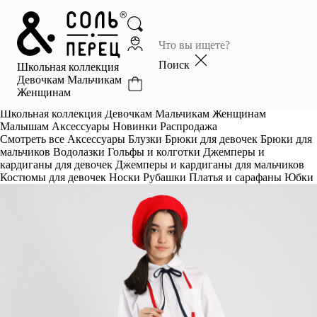
Главная
Каталог
Поиск
Школьная коллекция
Избранное
Девочкам
Мальчикам
Женщинам
Профиль
Корзина
Школьная коллекция
Девочкам
Мальчикам
Женщинам
Малышам
Аксессуары
Новинки
Распродажа
Смотреть все
Аксессуары
Блузки
Брюки для девочек
Брюки для
мальчиков
Водолазки
Гольфы и колготки
Джемперы и
кардиганы для девочек
Джемперы и кардиганы для мальчиков
Костюмы для девочек
Носки
Рубашки
Платья и сарафаны
Юбки