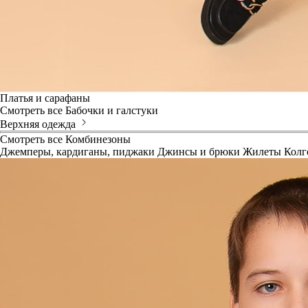
Платья и сарафаны
Смотреть все
Бабочки и галстуки
Верхняя одежда
Смотреть все
Комбинезоны
Джемперы, кардиганы, пиджаки
Джинсы и брюки
Жилеты
Колг