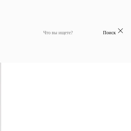
Поиск
 для девочек
Джемперы и кардиганы для мальчиков
Костюмы