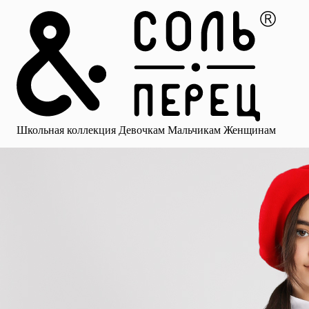
Главная
Каталог
Избранное
Профиль
Корзина
Школьная коллекция
Девочкам
Мальчикам
Женщинам
Малыша
Смотреть все
Аксессуары
Блузки
Брюки для девочек
Брюки для 
Школьная коллекция
Девочкам
Мальчикам
Женщинам
для девочек
Носки
Рубашки
Платья и сарафаны
Юбки