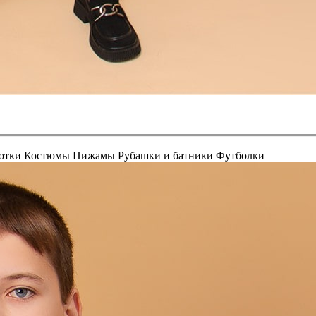
отки
Костюмы
Пижамы
Рубашки и батники
Футболки