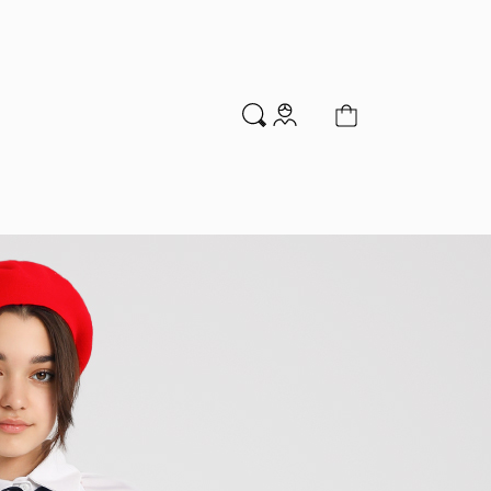
м
Аксессуары
Новинки
Распродажа
мальчиков
Водолазки
Гольфы и колготки
Джемперы и кардиганы