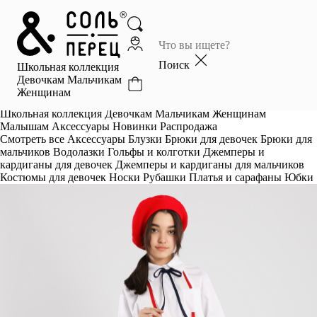
Главная
Каталог
Поиск
Школьная коллекция
Избранное
Девочкам
Мальчикам
Женщинам
Профиль
Корзина
Школьная коллекция
Девочкам
Мальчикам
Женщинам
Малышам
Аксессуары
Новинки
Распродажа
Смотреть все
Аксессуары
Блузки
Брюки для девочек
Брюки для
мальчиков
Водолазки
Гольфы и колготки
Джемперы и
кардиганы для девочек
Джемперы и кардиганы для мальчиков
Костюмы для девочек
Носки
Рубашки
Платья и сарафаны
Юбки