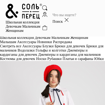
Главная
Каталог
Поиск
Школьная коллекция
Избранное
Девочкам
Мальчикам
Женщинам
Профиль
Корзина
Школьная коллекция
Девочкам
Мальчикам
Женщинам
Малышам
Аксессуары
Новинки
Распродажа
Смотреть все
Аксессуары
Блузки
Брюки для девочек
Брюки для
мальчиков
Водолазки
Гольфы и колготки
Джемперы и
кардиганы для девочек
Джемперы и кардиганы для мальчиков
Костюмы для девочек
Носки
Рубашки
Платья и сарафаны
Юбки