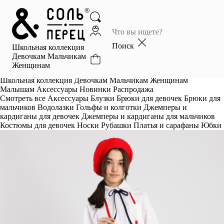
Главная
Каталог
Поиск
Школьная коллекция
Избранное
Девочкам
Мальчикам
Женщинам
Профиль
Корзина
Школьная коллекция
Девочкам
Мальчикам
Женщинам
Малышам
Аксессуары
Новинки
Распродажа
Смотреть все
Аксессуары
Блузки
Брюки для девочек
Брюки для
мальчиков
Водолазки
Гольфы и колготки
Джемперы и
кардиганы для девочек
Джемперы и кардиганы для мальчиков
Костюмы для девочек
Носки
Рубашки
Платья и сарафаны
Юбки