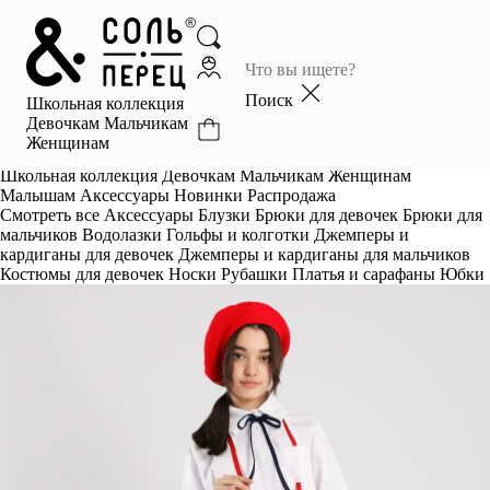
Главная
Каталог
Поиск
Школьная коллекция
Избранное
Девочкам
Мальчикам
Женщинам
Профиль
Корзина
Школьная коллекция
Девочкам
Мальчикам
Женщинам
Малышам
Аксессуары
Новинки
Распродажа
Смотреть все
Аксессуары
Блузки
Брюки для девочек
Брюки для
мальчиков
Водолазки
Гольфы и колготки
Джемперы и
кардиганы для девочек
Джемперы и кардиганы для мальчиков
Костюмы для девочек
Носки
Рубашки
Платья и сарафаны
Юбки