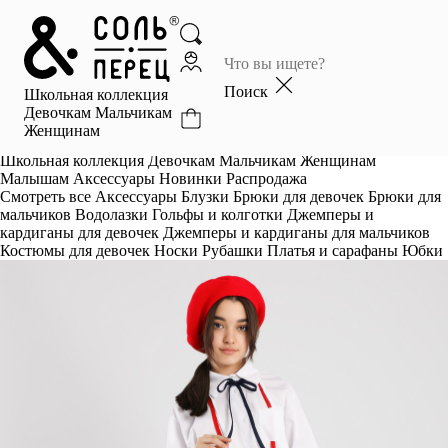
Главная
Каталог
Поиск
Школьная коллекция
Избранное
Девочкам
Мальчикам
Женщинам
Профиль
Корзина
Школьная коллекция
Девочкам
Мальчикам
Женщинам
Малышам
Аксессуары
Новинки
Распродажа
Смотреть все
Аксессуары
Блузки
Брюки для девочек
Брюки для
мальчиков
Водолазки
Гольфы и колготки
Джемперы и
кардиганы для девочек
Джемперы и кардиганы для мальчиков
Костюмы для девочек
Носки
Рубашки
Платья и сарафаны
Юбки