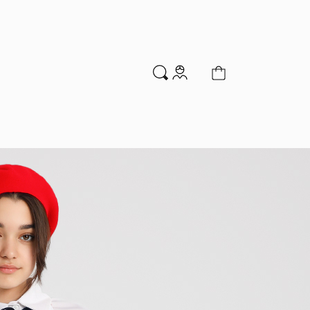
м
Аксессуары
Новинки
Распродажа
мальчиков
Водолазки
Гольфы и колготки
Джемперы и кардиганы