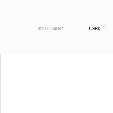
Поиск
 для девочек
Джемперы и кардиганы для мальчиков
Костюмы