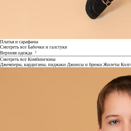
Платья и сарафаны
Смотреть все
Бабочки и галстуки
Верхняя одежда
Смотреть все
Комбинезоны
Джемперы, кардиганы, пиджаки
Джинсы и брюки
Жилеты
Колг