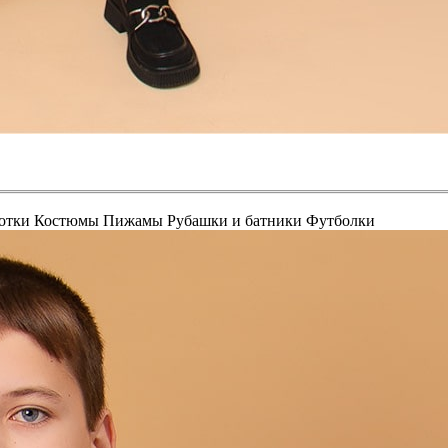
отки
Костюмы
Пижамы
Рубашки и батники
Футболки