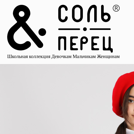
Главная
Каталог
Избранное
Профиль
Корзина
Школьная коллекция
Девочкам
Мальчикам
Женщинам
Малыша
Смотреть все
Аксессуары
Блузки
Брюки для девочек
Брюки для 
Школьная коллекция
Девочкам
Мальчикам
Женщинам
для девочек
Носки
Рубашки
Платья и сарафаны
Юбки