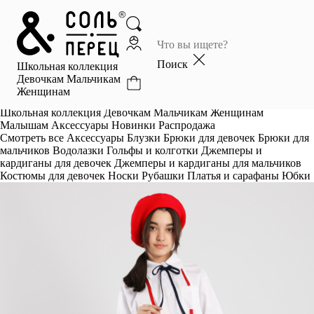
Главная
Каталог
Поиск
Школьная коллекция
Избранное
Девочкам
Мальчикам
Женщинам
Профиль
Корзина
Школьная коллекция
Девочкам
Мальчикам
Женщинам
Малышам
Аксессуары
Новинки
Распродажа
Смотреть все
Аксессуары
Блузки
Брюки для девочек
Брюки для
мальчиков
Водолазки
Гольфы и колготки
Джемперы и
кардиганы для девочек
Джемперы и кардиганы для мальчиков
Костюмы для девочек
Носки
Рубашки
Платья и сарафаны
Юбки