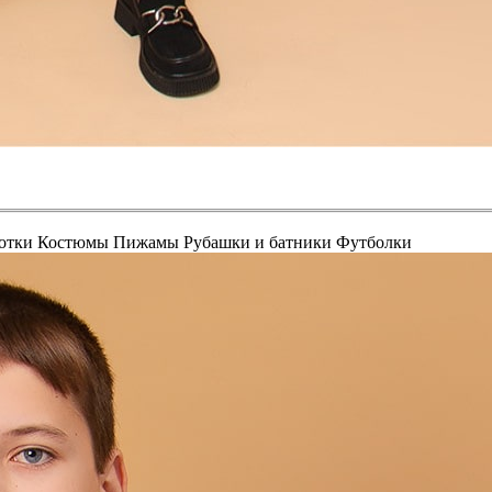
отки
Костюмы
Пижамы
Рубашки и батники
Футболки