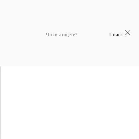
Поиск
 для девочек
Джемперы и кардиганы для мальчиков
Костюмы