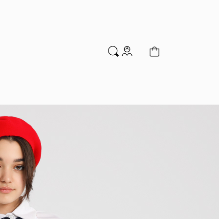
м
Аксессуары
Новинки
Распродажа
мальчиков
Водолазки
Гольфы и колготки
Джемперы и кардиганы