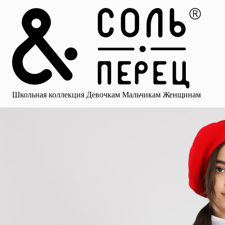
Главная
Каталог
Избранное
Профиль
Корзина
Школьная коллекция
Девочкам
Мальчикам
Женщинам
Малыша
Смотреть все
Аксессуары
Блузки
Брюки для девочек
Брюки для 
Школьная коллекция
Девочкам
Мальчикам
Женщинам
для девочек
Носки
Рубашки
Платья и сарафаны
Юбки