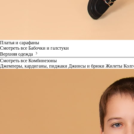
Платья и сарафаны
Смотреть все
Бабочки и галстуки
Верхняя одежда
Смотреть все
Комбинезоны
Джемперы, кардиганы, пиджаки
Джинсы и брюки
Жилеты
Колг