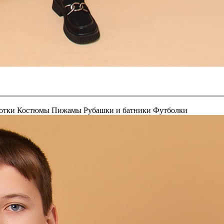
отки
Костюмы
Пижамы
Рубашки и батники
Футболки