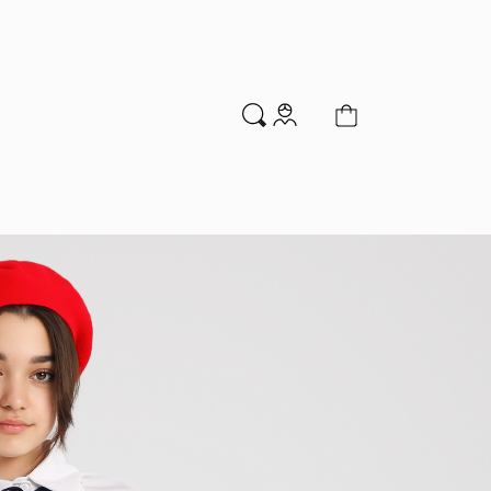
м
Аксессуары
Новинки
Распродажа
мальчиков
Водолазки
Гольфы и колготки
Джемперы и кардиганы