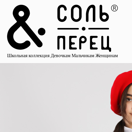
Главная
Каталог
Избранное
Профиль
Корзина
Школьная коллекция
Девочкам
Мальчикам
Женщинам
Малыша
Смотреть все
Аксессуары
Блузки
Брюки для девочек
Брюки для 
Школьная коллекция
Девочкам
Мальчикам
Женщинам
для девочек
Носки
Рубашки
Платья и сарафаны
Юбки