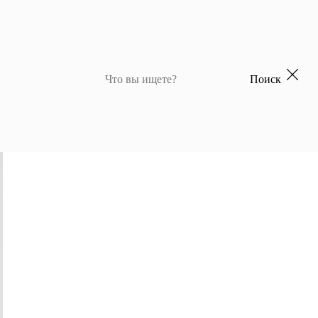
Поиск
 для девочек
Джемперы и кардиганы для мальчиков
Костюмы