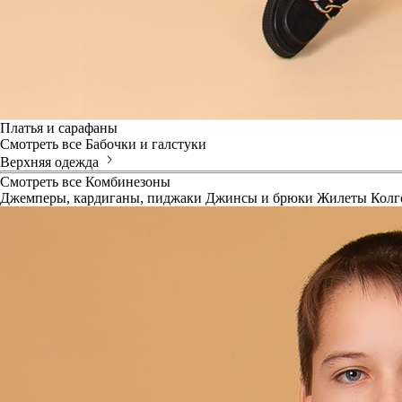
Платья и сарафаны
Смотреть все
Бабочки и галстуки
Верхняя одежда
Смотреть все
Комбинезоны
Джемперы, кардиганы, пиджаки
Джинсы и брюки
Жилеты
Колг