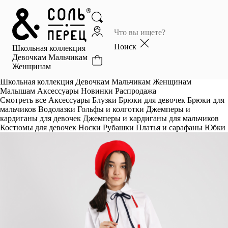
Главная
Каталог
Поиск
Школьная коллекция
Избранное
Девочкам
Мальчикам
Женщинам
Профиль
Корзина
Школьная коллекция
Девочкам
Мальчикам
Женщинам
Малышам
Аксессуары
Новинки
Распродажа
Смотреть все
Аксессуары
Блузки
Брюки для девочек
Брюки для
мальчиков
Водолазки
Гольфы и колготки
Джемперы и
кардиганы для девочек
Джемперы и кардиганы для мальчиков
Костюмы для девочек
Носки
Рубашки
Платья и сарафаны
Юбки