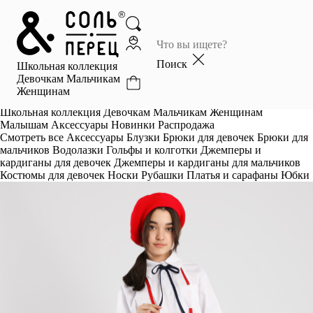
Главная
Каталог
Поиск
Школьная коллекция
Избранное
Девочкам
Мальчикам
Женщинам
Профиль
Корзина
Школьная коллекция
Девочкам
Мальчикам
Женщинам
Малышам
Аксессуары
Новинки
Распродажа
Смотреть все
Аксессуары
Блузки
Брюки для девочек
Брюки для
мальчиков
Водолазки
Гольфы и колготки
Джемперы и
кардиганы для девочек
Джемперы и кардиганы для мальчиков
Костюмы для девочек
Носки
Рубашки
Платья и сарафаны
Юбки