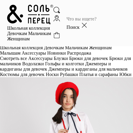
Главная
Каталог
Поиск
Школьная коллекция
Избранное
Девочкам
Мальчикам
Женщинам
Профиль
Корзина
Школьная коллекция
Девочкам
Мальчикам
Женщинам
Малышам
Аксессуары
Новинки
Распродажа
Смотреть все
Аксессуары
Блузки
Брюки для девочек
Брюки для
мальчиков
Водолазки
Гольфы и колготки
Джемперы и
кардиганы для девочек
Джемперы и кардиганы для мальчиков
Костюмы для девочек
Носки
Рубашки
Платья и сарафаны
Юбки