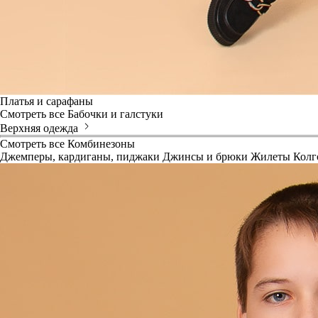
Платья и сарафаны
Смотреть все
Бабочки и галстуки
Верхняя одежда
Смотреть все
Комбинезоны
Джемперы, кардиганы, пиджаки
Джинсы и брюки
Жилеты
Колг