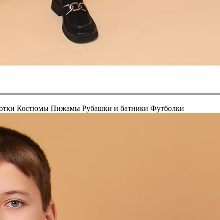
отки
Костюмы
Пижамы
Рубашки и батники
Футболки