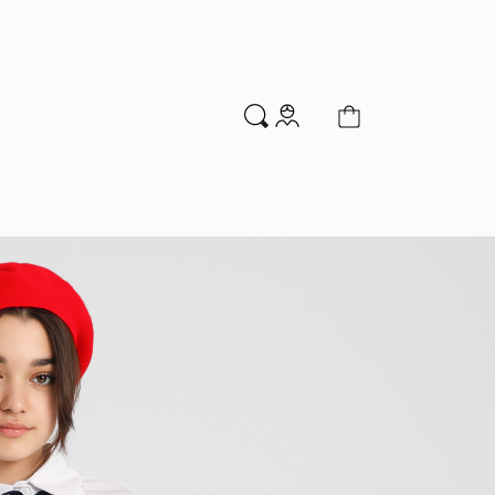
м
Аксессуары
Новинки
Распродажа
мальчиков
Водолазки
Гольфы и колготки
Джемперы и кардиганы