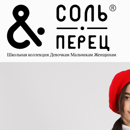
Главная
Каталог
Избранное
Профиль
Корзина
Школьная коллекция
Девочкам
Мальчикам
Женщинам
Малыша
Смотреть все
Аксессуары
Блузки
Брюки для девочек
Брюки для 
Школьная коллекция
Девочкам
Мальчикам
Женщинам
для девочек
Носки
Рубашки
Платья и сарафаны
Юбки