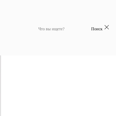
Поиск
 для девочек
Джемперы и кардиганы для мальчиков
Костюмы