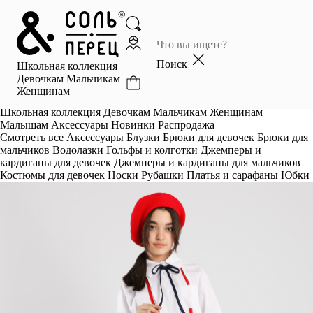
Главная
Каталог
Поиск
Школьная коллекция
Избранное
Девочкам
Мальчикам
Женщинам
Профиль
Корзина
Школьная коллекция
Девочкам
Мальчикам
Женщинам
Малышам
Аксессуары
Новинки
Распродажа
Смотреть все
Аксессуары
Блузки
Брюки для девочек
Брюки для
мальчиков
Водолазки
Гольфы и колготки
Джемперы и
кардиганы для девочек
Джемперы и кардиганы для мальчиков
Костюмы для девочек
Носки
Рубашки
Платья и сарафаны
Юбки