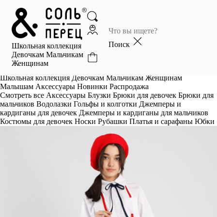
Главная
Каталог
Поиск
Школьная коллекция
Избранное
Девочкам
Мальчикам
Женщинам
Профиль
Корзина
Школьная коллекция
Девочкам
Мальчикам
Женщинам
Малышам
Аксессуары
Новинки
Распродажа
Смотреть все
Аксессуары
Блузки
Брюки для девочек
Брюки для
мальчиков
Водолазки
Гольфы и колготки
Джемперы и
кардиганы для девочек
Джемперы и кардиганы для мальчиков
Костюмы для девочек
Носки
Рубашки
Платья и сарафаны
Юбки