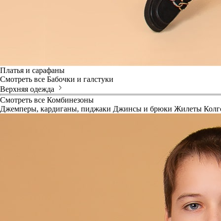
Платья и сарафаны
Смотреть все
Бабочки и галстуки
Верхняя одежда
Смотреть все
Комбинезоны
Джемперы, кардиганы, пиджаки
Джинсы и брюки
Жилеты
Колг