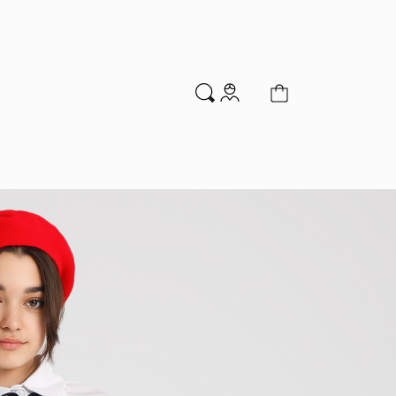
м
Аксессуары
Новинки
Распродажа
мальчиков
Водолазки
Гольфы и колготки
Джемперы и кардиганы