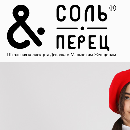
Главная
Каталог
Избранное
Профиль
Корзина
Школьная коллекция
Девочкам
Мальчикам
Женщинам
Малыша
Смотреть все
Аксессуары
Блузки
Брюки для девочек
Брюки для 
Школьная коллекция
Девочкам
Мальчикам
Женщинам
для девочек
Носки
Рубашки
Платья и сарафаны
Юбки