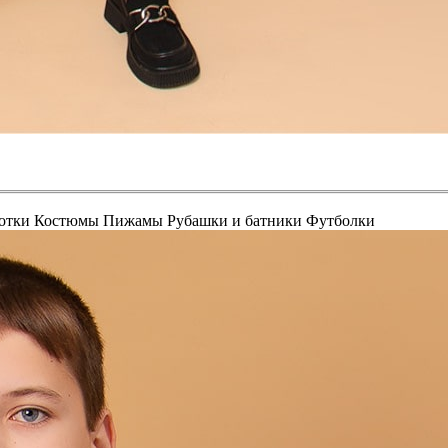
отки
Костюмы
Пижамы
Рубашки и батники
Футболки