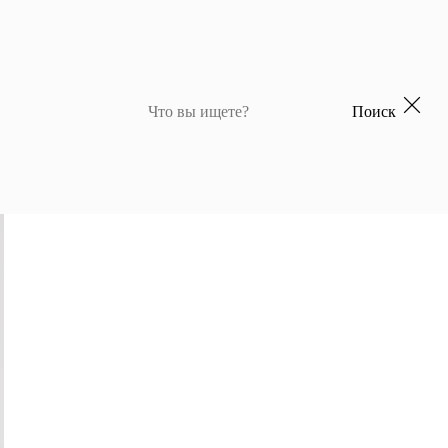
Поиск
 для девочек
Джемперы и кардиганы для мальчиков
Костюмы