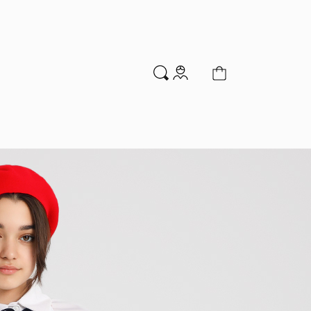
м
Аксессуары
Новинки
Распродажа
мальчиков
Водолазки
Гольфы и колготки
Джемперы и кардиганы