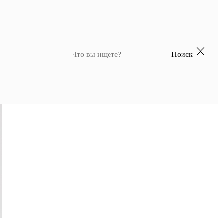
Поиск
 для девочек
Джемперы и кардиганы для мальчиков
Костюмы