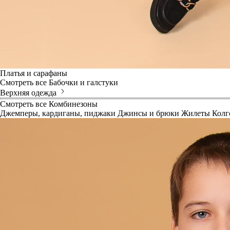
Платья и сарафаны
Смотреть все
Бабочки и галстуки
Верхняя одежда
Смотреть все
Комбинезоны
Джемперы, кардиганы, пиджаки
Джинсы и брюки
Жилеты
Колг