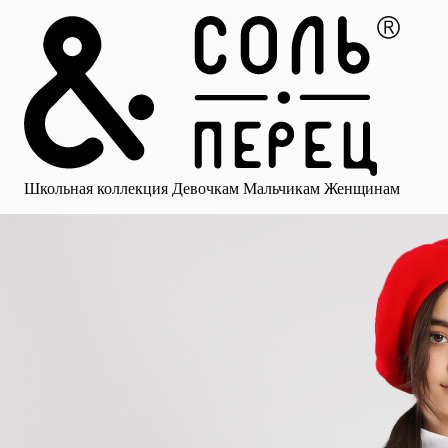
Главная
Каталог
Избранное
Профиль
Корзина
Школьная коллекция
Девочкам
Мальчикам
Женщинам
Малыша
Смотреть все
Аксессуары
Блузки
Брюки для девочек
Брюки для 
Школьная коллекция
Девочкам
Мальчикам
Женщинам
для девочек
Носки
Рубашки
Платья и сарафаны
Юбки