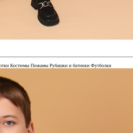
отки
Костюмы
Пижамы
Рубашки и батники
Футболки