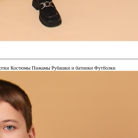
отки
Костюмы
Пижамы
Рубашки и батники
Футболки