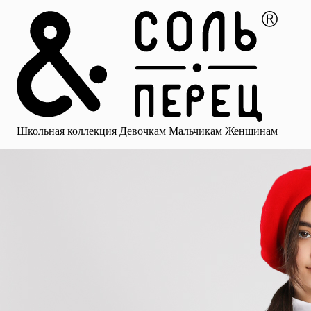
Главная
Каталог
Избранное
Профиль
Корзина
Школьная коллекция
Девочкам
Мальчикам
Женщинам
Малыша
Смотреть все
Аксессуары
Блузки
Брюки для девочек
Брюки для 
Школьная коллекция
Девочкам
Мальчикам
Женщинам
для девочек
Носки
Рубашки
Платья и сарафаны
Юбки