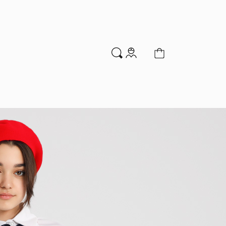
м
Аксессуары
Новинки
Распродажа
мальчиков
Водолазки
Гольфы и колготки
Джемперы и кардиганы