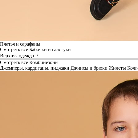
Платья и сарафаны
Смотреть все
Бабочки и галстуки
Верхняя одежда
Смотреть все
Комбинезоны
Джемперы, кардиганы, пиджаки
Джинсы и брюки
Жилеты
Колг