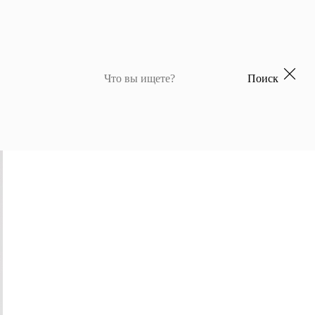
Поиск
 для девочек
Джемперы и кардиганы для мальчиков
Костюмы