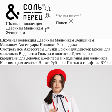
Главная
Каталог
Поиск
Школьная коллекция
Избранное
Девочкам
Мальчикам
Женщинам
Профиль
Корзина
Школьная коллекция
Девочкам
Мальчикам
Женщинам
Малышам
Аксессуары
Новинки
Распродажа
Смотреть все
Аксессуары
Блузки
Брюки для девочек
Брюки для
мальчиков
Водолазки
Гольфы и колготки
Джемперы и
кардиганы для девочек
Джемперы и кардиганы для мальчиков
Костюмы для девочек
Носки
Рубашки
Платья и сарафаны
Юбки