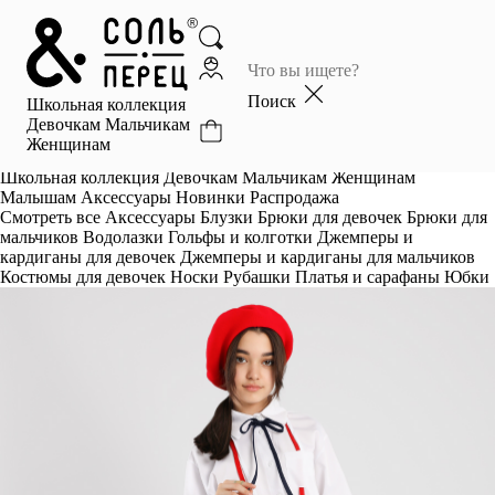
Главная
Каталог
Поиск
Школьная коллекция
Избранное
Девочкам
Мальчикам
Женщинам
Профиль
Корзина
Школьная коллекция
Девочкам
Мальчикам
Женщинам
Малышам
Аксессуары
Новинки
Распродажа
Смотреть все
Аксессуары
Блузки
Брюки для девочек
Брюки для
мальчиков
Водолазки
Гольфы и колготки
Джемперы и
кардиганы для девочек
Джемперы и кардиганы для мальчиков
Костюмы для девочек
Носки
Рубашки
Платья и сарафаны
Юбки