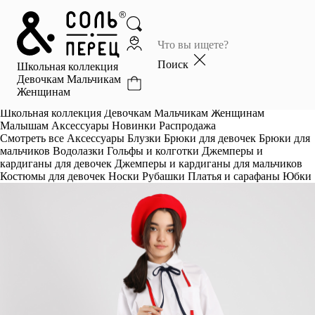
Главная
Каталог
Поиск
Школьная коллекция
Избранное
Девочкам
Мальчикам
Женщинам
Профиль
Корзина
Школьная коллекция
Девочкам
Мальчикам
Женщинам
Малышам
Аксессуары
Новинки
Распродажа
Смотреть все
Аксессуары
Блузки
Брюки для девочек
Брюки для
мальчиков
Водолазки
Гольфы и колготки
Джемперы и
кардиганы для девочек
Джемперы и кардиганы для мальчиков
Костюмы для девочек
Носки
Рубашки
Платья и сарафаны
Юбки