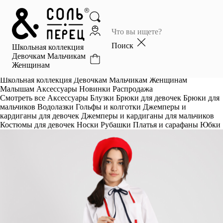
Главная
Каталог
Поиск
Школьная коллекция
Избранное
Девочкам
Мальчикам
Женщинам
Профиль
Корзина
Школьная коллекция
Девочкам
Мальчикам
Женщинам
Малышам
Аксессуары
Новинки
Распродажа
Смотреть все
Аксессуары
Блузки
Брюки для девочек
Брюки для
мальчиков
Водолазки
Гольфы и колготки
Джемперы и
кардиганы для девочек
Джемперы и кардиганы для мальчиков
Костюмы для девочек
Носки
Рубашки
Платья и сарафаны
Юбки