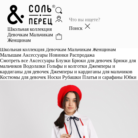
Главная
Каталог
Поиск
Школьная коллекция
Избранное
Девочкам
Мальчикам
Женщинам
Профиль
Корзина
Школьная коллекция
Девочкам
Мальчикам
Женщинам
Малышам
Аксессуары
Новинки
Распродажа
Смотреть все
Аксессуары
Блузки
Брюки для девочек
Брюки для
мальчиков
Водолазки
Гольфы и колготки
Джемперы и
кардиганы для девочек
Джемперы и кардиганы для мальчиков
Костюмы для девочек
Носки
Рубашки
Платья и сарафаны
Юбки