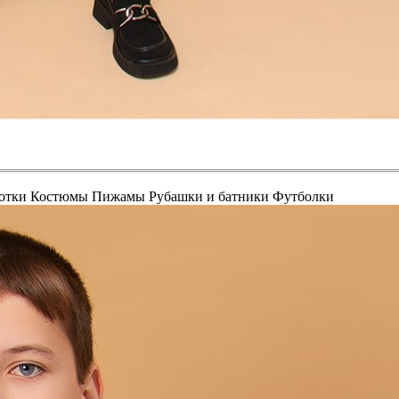
отки
Костюмы
Пижамы
Рубашки и батники
Футболки