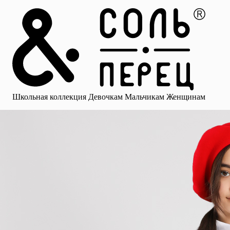
Главная
Каталог
Избранное
Профиль
Корзина
Школьная коллекция
Девочкам
Мальчикам
Женщинам
Малыша
Смотреть все
Аксессуары
Блузки
Брюки для девочек
Брюки для 
Школьная коллекция
Девочкам
Мальчикам
Женщинам
для девочек
Носки
Рубашки
Платья и сарафаны
Юбки