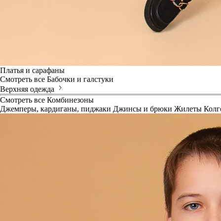
Платья и сарафаны
Смотреть все
Бабочки и галстуки
Верхняя одежда
Смотреть все
Комбинезоны
Джемперы, кардиганы, пиджаки
Джинсы и брюки
Жилеты
Колг