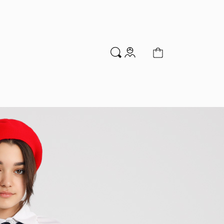
м
Аксессуары
Новинки
Распродажа
мальчиков
Водолазки
Гольфы и колготки
Джемперы и кардиганы