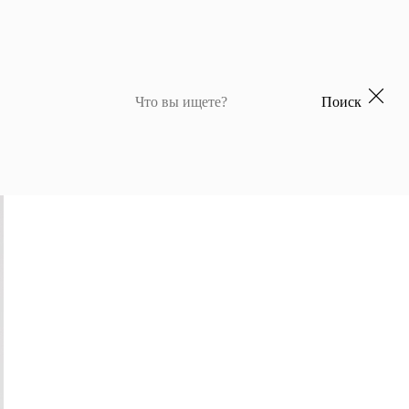
Поиск
 для девочек
Джемперы и кардиганы для мальчиков
Костюмы