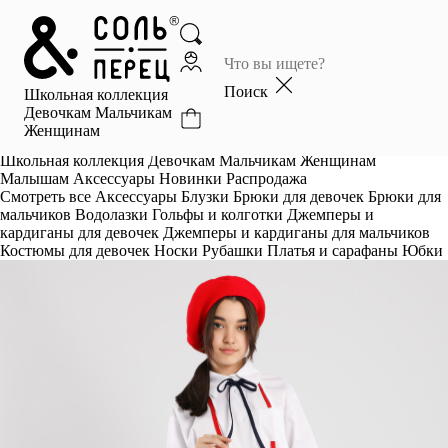
Главная
Каталог
Поиск
Школьная коллекция
Избранное
Девочкам
Мальчикам
Женщинам
Профиль
Корзина
Школьная коллекция
Девочкам
Мальчикам
Женщинам
Малышам
Аксессуары
Новинки
Распродажа
Смотреть все
Аксессуары
Блузки
Брюки для девочек
Брюки для
мальчиков
Водолазки
Гольфы и колготки
Джемперы и
кардиганы для девочек
Джемперы и кардиганы для мальчиков
Костюмы для девочек
Носки
Рубашки
Платья и сарафаны
Юбки