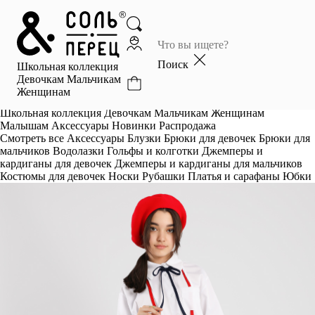
Главная
Каталог
Поиск
Школьная коллекция
Избранное
Девочкам
Мальчикам
Женщинам
Профиль
Корзина
Школьная коллекция
Девочкам
Мальчикам
Женщинам
Малышам
Аксессуары
Новинки
Распродажа
Смотреть все
Аксессуары
Блузки
Брюки для девочек
Брюки для
мальчиков
Водолазки
Гольфы и колготки
Джемперы и
кардиганы для девочек
Джемперы и кардиганы для мальчиков
Костюмы для девочек
Носки
Рубашки
Платья и сарафаны
Юбки